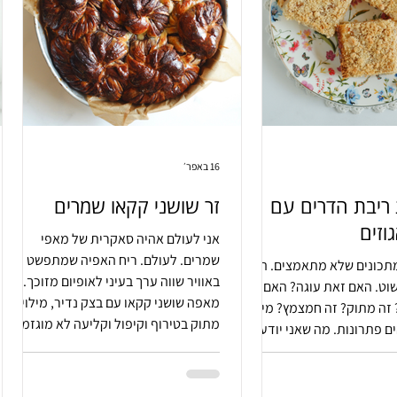
16 באפר׳
 ריבת הדרים עם
זר שושני קקאו שמרים
וזים
אני לעולם אהיה סאקרית של מאפי
שמרים. לעולם. ריח האפיה שמתפשט
מתכונים שלא מתאמצים. הכל
באוויר שווה ערך בעיני לאופיום מזוכך.
שוט. האם זאת עוגה? האם
מאפה שושני קקאו עם בצק נדיר, מילוי לא
 זה מתוק? זה חמצמץ? מי
מתוק בטירוף וקיפול וקליעה לא מוגזמים
ים פתרונות. מה שאני יודעת
בעליל. אופים נלהבים כמוני. הפשילו
ה טעים.
שרוולים וצאו לדרך.