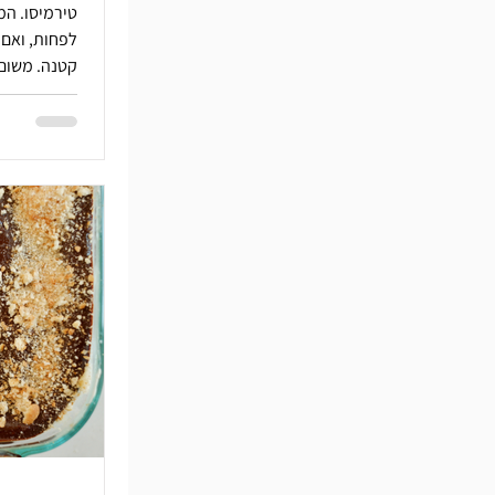
טיר
לפחות, ואם 
קטנה. משום 
לקופסת פח ק
למארזים קטנ
בפורים כמשל
איתכם אבל א