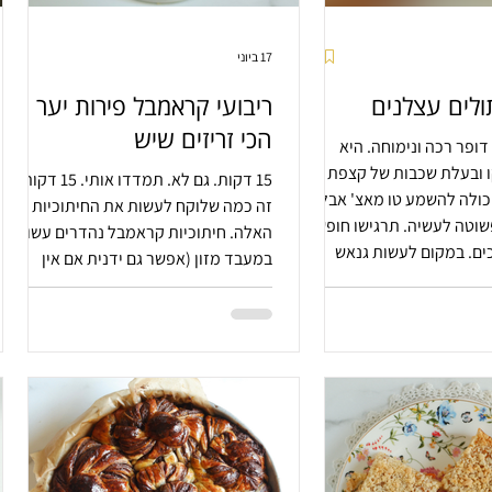
17 ביוני
ולים עצלנים
ריבועי קראמבל פירות יער
הכי זריזים שיש
דופר רכה ונימוחה. היא
ו ובעלת שכבות של קצפת
15 דקות. גם לא. תמדדו אותי. 15 דקות.
יכולה להשמע טו מאצ' אבל
זה כמה שלוקח לעשות את החיתוכיות
וטה לעשיה. תרגישו חופשי
האלה. חיתוכיות קראמבל נהדרים עשויים
ים. במקום לעשות גנאש
במעבד מזון (אפשר גם ידנית אם אין
מו שוקולד נוטלה. במקום
אחד). כמה פולסים במעבד, אפיה קצרה
חו אחד קנוי מוכן. לא לחינם
והריח שממלא את הבית עושה חצי
ה עוגה עצלנית.
מהעבודה. מתוקות, חמצמצות פריכיות
וממכרות. הנאה צרופה בכל ביס.