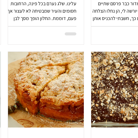
מיסו. המדור כבר פרסם שתיים
עלינו. שלג נערם בכל פינה, הרחובות
יורשה לי, הן נחלו הצלחה לא
חסומים והעיר שמבטיחה לא לעצור אף
כך, חשבתי להכניס אותן
פעם, דוממת. החלון הופך מסך לבן
טנה (חדשה!) או לחילופין
והשקט עוטף פנימה. עוגת קרפטקה
ים של עוגות, ולפזר אותן
מרגישה מראה לבחוץ. מיני רכס הרים על
וח מנות. לא יודעת מה
השיש, כשבחוץ הרי שלג אמיתיים נערמים
ני רוצה להיות חברה שלי.
אט אט.