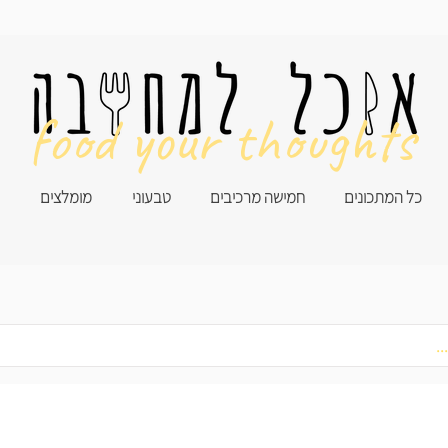
food your thoughts
כל המתכונים
חמישה מרכיבים
טבעוני
מומלצים