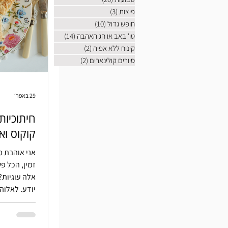
פיצות
(3)
3 פוסטים
חופש גדול
(10)
10 פוסטים
טו' באב או חג האהבה
(14)
14 פוסטים
קינוח ללא אפיה
(2)
2 פוסטים
סיורים קולינארים
(2)
2 פוסטים
29 באפר׳
חיתוכיות
קוקוס ואג
אני אוהבת 
זמין, הכל פ
אלה עוגיות?
יודע. לאלוה
שזה עובד וז