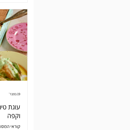
19 בפבר׳
עוגת טיר
וקפה
קוראי המסור