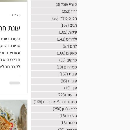
סיוריי אוכל
(3)
3 פוסטים
זריז
(252)
252 פוסטים
25 ביוני
הכי פופולרי
(20)
20 פוסטים
חגים
(167)
167 פוסטים
עוגת חת
ירקות
(105)
105 פוסטים
העוגה סופר 
ילדודס
(143)
143 פוסטים
ספוגה בשוק
לחם
(67)
67 פוסטים
וגאנש. היא 
מאפים
(166)
166 פוסטים
תכלס היא פש
מרקים
(55)
55 פוסטים
לקצר תהליכ
ממרחים
(19)
19 פוסטים
שוקולד, תחמ
עוגות
(157)
157 פוסטים
לבשל שוקו, ק
עוגיות
(85)
85 פוסטים
קוראים לעוג
עוף
(15)
15 פוסטים
טבעוני
(223)
223 פוסטים
מתכונים ב-5 מרכיבים
(168)
168 פוסטים
ללא גלוטן
(250)
250 פוסטים
סלטים
(18)
18 פוסטים
פסטה
(15)
15 פוסטים
שבועות
(20)
20 פוסטים