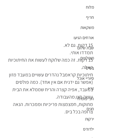
מלוח
חריף
משקאות
אורחים הגיעו
15 דקות. גם לא. 
שבת שלום
תמדדו אותי.
מומלצים
15 דקות. זה כמה שלוקח לעשות את החיתוכיות 
האלה. 
בסיסי
חיתוכיות קראמבל נהדרים עשויים במעבד מזון 
סיוריי אוכל
(אפשר גם ידנית אם אין אחד). כמה פולסים 
זריז
במעבד, אפיה קצרה והריח שממלא את הבית 
עושה חצי מהעבודה. 
הכי פופולרי
מתוקות, חמצמצות פריכיות וממכרות. הנאה 
חגים
צרופה בכל ביס.
ירקות
ילדודס