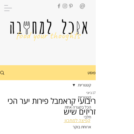
food your thoughts
פוסט
קטגוריות
17 ביוני
קטגוריות
ריבועי קראמבל פירות יער הכי
הכל בקערה אחת
זריזים שיש
חלבי
קפיצה למתכון 
ארוחת בוקר