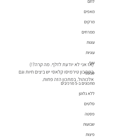
לחם
מאפים
מרקים
ממרחים
עוגות
עוגיות
עוף
(אז אני לא יודעת לזלף. מה קרה?!)
במתכון טירמיסו קלאסי יש ביצים חיות וגם 
טבעוני
אלכוהול. במתכון הזה פחות.
מתכונים ב-5 מרכיבים
ללא גלוטן
סלטים
פסטה
שבועות
פיצות