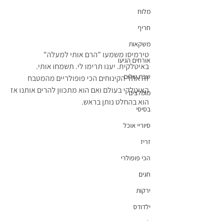
מלוח
חריף
משקאות
טירמיסו משמעו "הרם אותי למעלה" 
אורחים הגיעו
באיטלקית. יענו תרימו לי. תשמחו אותי. 
שבת שלום
זה אחד הקינוחים הכי פופולריים מהמטבח 
האיטלקי בעולם ואם הוא מתכוון להרים אותנו אז 
מומלצים
הוא בהחלט נותן בראש.
בסיסי
סיוריי אוכל
זריז
הכי פופולרי
חגים
ירקות
ילדודס