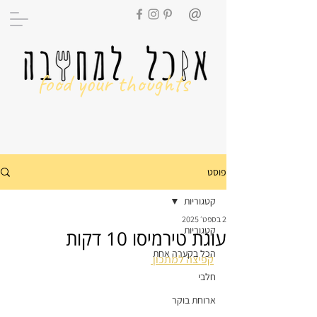
food your thoughts
פוסט
קטגוריות
2 בספט׳ 2025
קטגוריות
עוגת טירמיסו 10 דקות
הכל בקערה אחת
קפיצה למתכון 
חלבי
ארוחת בוקר