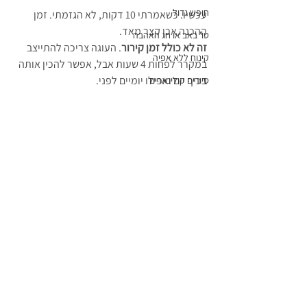
חופש גדול
עכשיו. כשאמרתי 10 דקות, לא הגזמתי. זמן 
ההכנה אכן קצר מאד. 
טו' באב או חג האהבה
זה לא כולל זמן קירור
. העוגה צריכה להתייצב 
קינוח ללא אפיה
במקרר לפחות 4 שעות אבל, אפשר להכין אותה 
בכיף יום ואפילו יומיים לפני.
סיורים קולינארים