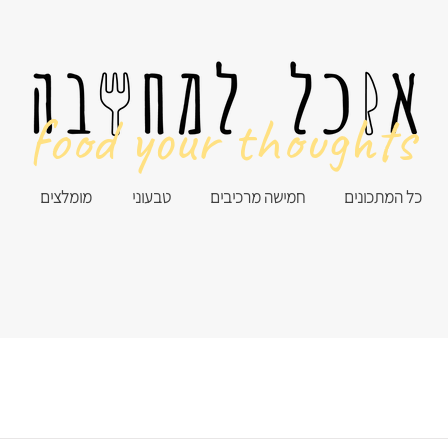
food your thoughts
כל המתכונים
חמישה מרכיבים
טבעוני
מומלצים