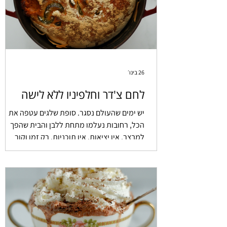
26 בינו׳
לחם צ'דר וחלפיניו ללא לישה
יש ימים שהעולם נסגר. סופת שלגים עטפה את
הכל, רחובות נעלמו מתחת ללבן והבית שהפך
למבצר. אין יציאות, אין תוכניות, רק זמן וקור
שמבקש מענה. לחם צ'דר חלפיניו ללא לישה. כפרי
מחוספס עם קרום עבה שמתפצח כששוברים אותו.
מינימום מאמץ, מקסימום נוכחות.