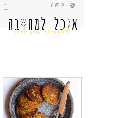
food your thoughts
מתכונים
ב-5
מרכיבים