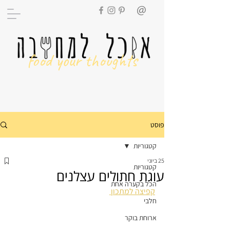
food your thoughts
פוסט
קטגוריות
25 ביוני
קטגוריות
עוגת חתולים עצלנים
הכל בקערה אחת
קפיצה למתכון 
חלבי
ארוחת בוקר