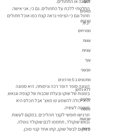
העוגה או החתולים.
לחם
החלטתי ללכת על החתולים. גם כי, אני אישה 
מאפים
חתול וגם כי הציפוי נראה קצת כמו אוכל חתולים 
מרקים
יבש.
ממרחים
עוגות
עוגיות
עוף
טבעוני
מתכונים ב-5 מרכיבים
העוגה סופר דופר רכה ונימוחה. היא ספוגה 
ללא גלוטן
בטונות של שוקו ובעלת שכבות של קצפת וגנאש.
סלטים
היא יכולה להשמע טו מאצ' אבל תכלס היא 
פשוטה לעשיה.
פסטה
תרגישו חופשי לקצר תהליכים. במקום לעשות 
שבועות
גנאש שוקולד, תחממו לכם שוקולד נוטלה.
במקום לבשל שוקו, קחו אחד קנוי מוכן.
פיצות