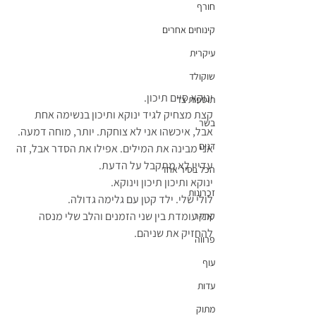
חורף
קינוחים אחרים
עיקרית
שוקולד
ינוקא סיים תיכון.
תוספות צד
קצת מצחיק לגיד ינוקא ותיכון בנשימה אחת 
בשר
אבל, איכשהו אני לא צוחקת. יותר, מוחה דמעה.
דגים
אני מבינה את המילים. אפילו את הסדר אבל, זה 
עדיין לא מתקבל על הדעת.
הכל בסיר אחד
ינוקא ותיכון תיכון וינוקא.
זכרונות
לולי שלי. ילד קטן עם גלימה גדולה.
אני עומדת בין שני הזמנים והלב שלי מנסה 
קרקר
להחזיק את שניהם.
פרווה
עוף
עדות
מתוק