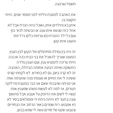
חשמל וארנונה.
את האהבה למטבח גיליתי לפני מספר שנים. הייתי
תקועה בו.
איתן בא והילדים איתו, ואוכל נהיה הכרח אבל לא
אחד כזה שנשא איתו עונג או הבטחה לכיור נקי
ועם כל ילד ההכרח כמו ערימת כלים גדל יותר
והעונג איתו קטן.
זה היה בין גמילה מחיתולים של הקטן לבין הענין
הפעוט שצריך להאכיל את בני הבית ככה או ככה.
הייתי צריכה להמציא ענין. ועם הענין נולדה
התשוקה ואיתה הגיעה אחותה הגדולה, האהבה.
זה לא קרה ביום, גם לא בחודש. לא לקחתי קורס
ששינה לי את החיים או טעמתי מנה שהעיפה אותי.
אני מניחה שהבנתי שאם אני כבר במטבח מדליקה
תנורים, אז למה לא לעשות משהו שמעניין אותי.
קשה לי לשים את הדופק על אצבע אבל פתאום
עוגה בתנור לא היתה כיתת ירי וממולאים בסיר לא
היו אמבוש. ריח שמרים באויר הרחיב את הנחיריים
ובעבוע שקט של סירים עשה לי שמש בבטן.