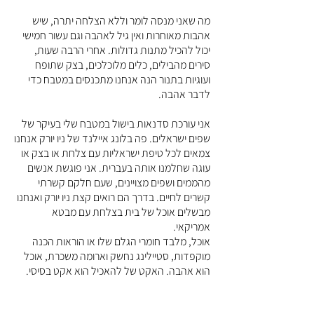
מה שאני מנסה לומר וללא הצלחה יתרה, שיש
אהבות מאוחרות ואין גיל לאהבה וגם עשור חמישי
יכול להכיל מתנות גדולות. אחרי הרבה שעות,
סירים מהבילים, כלים מלוכלכים, בצק שתופח
ועוגיות בתנור הנה אנחנו מתכנסים במטבח כדי
לדבר אהבה.
אני עורכת סדנאות בישול במטבח שלי בעיקר של
שפים ישראלים. פה בלונג איילנד של ניו יורק אנחנו
צמאים לכל טיפת ישראליות עם צלחת או בצק או
עוגה שחלמנו אותה בעברית. אני פוגשת אנשים
מהממים ושפים מצויינים, שעם חלקם קשרתי
קשרים לחיים. בדרך הם רואים קצת ניו יורק ואנחנו
מבשלים אוכל של בית בצלחת עם מבטא
אמריקאי.
אוכל, מלבד חומרי הגלם שלו או הוראות הכנה
מוקפדות, סטיילינג נחשק וארומה משכרת, אוכל
הוא אהבה. האקט של להאכיל הוא אקט בסיסי.
מהסיר שלי לצלחת שלך. מהצלחת שלך לפה
שלי. מהידים שלי לפה שלך. אוכל זה מעשה