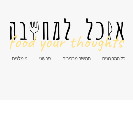
food your thoughts
כל המתכונים
חמישה מרכיבים
טבעוני
מומלצים