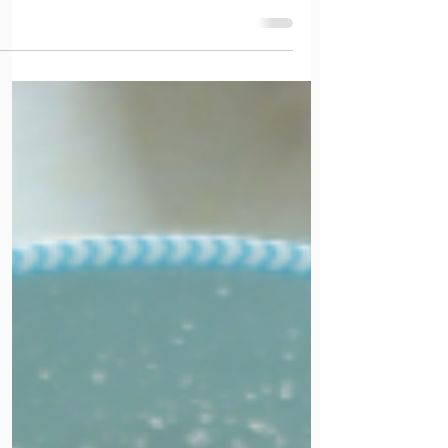
עוגיות לינזר או עוגיות "עוד פם ריבה"
כל פעם שאני שומעת ריבה, עולה לי המשפט האלמותי ”עוד
פעם ריבה?!" של מיקו מ“צ‘רלי וחצי“. עוגיות לינזר הן
קלאסיקה של אירוח ישראלי. בצק פריך, אגוזים, ריבה. קצת
תיבול עדין ואנחנו עם חיוך דבילי מאוזן לאוזן.