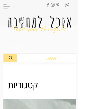
food your thoughts
מתכונים
קטגוריות