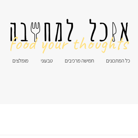
food your thoughts
כל המתכונים
חמישה מרכיבים
טבעוני
מומלצים