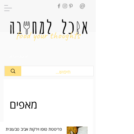
food your thoughts
מתכונים
מאפים
פריטטת טופו וירקות אביב טבעונית