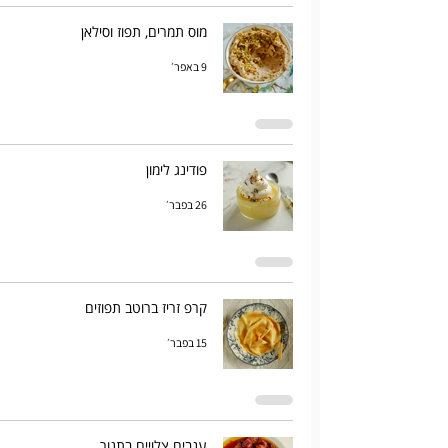
מוס תמרים, תפוז וסילאן
9 באפר׳
פודינג לימון
26 בפבר׳
קרפ זריז ברוטב תפוזים
15 בפבר׳
ענבים צלויים בתנור