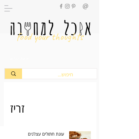
food your thoughts
מתכונים
זריז
עוגת חתולים עצלנים