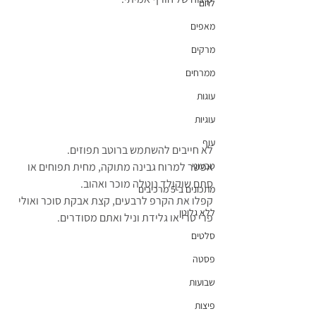
לחם
מאפים
מרקים
ממרחים
עוגות
עוגיות
עוף
לא חייבים להשתמש ברוטב תפוזים. 
אפשר למרוח גבינה מתוקה, מחית תפוחים או 
טבעוני
סתם שוקולד נוטלה מוכר ואהוב.
מתכונים ב-5 מרכיבים
קפלו את הקרפ לרבעים, קצת אבקת סוכר ואולי 
ללא גלוטן
פרי טרי או גלידת וניל ואתם מסודרים.
סלטים
פסטה
שבועות
פיצות