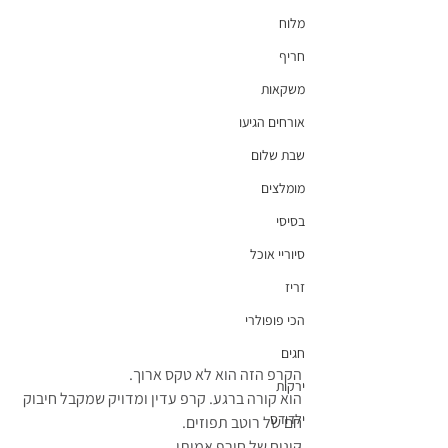
מלוח
חריף
משקאות
אורחים הגיעו
שבת שלום
מומלצים
בסיסי
סיוריי אוכל
זריז
הכי פופולרי
חגים
הקרפ הזה הוא לא טקס ארוך.
ירקות
הוא קורה ברגע. קרפ עדין ומדויק שמקבל חיבוק 
ילדודס
חם של רוטב תפוזים.
קינוח של חורף אמיתי.