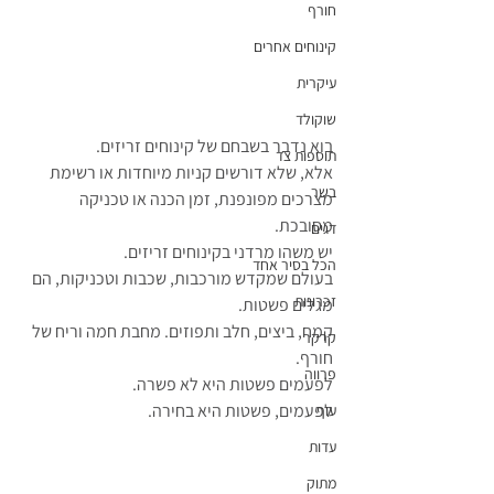
חורף
קינוחים אחרים
עיקרית
שוקולד
בוא נדבר בשבחם של קינוחים זריזים.
תוספות צד
אלא, שלא דורשים קניות מיוחדות או רשימת 
בשר
מצרכים מפונפנת, זמן הכנה או טכניקה 
מסובכת.
דגים
יש משהו מרדני בקינוחים זריזים. 
הכל בסיר אחד
בעולם שמקדש מורכבות, שכבות וטכניקות, הם 
זכרונות
מגלים פשטות.
קמח, ביצים, חלב ותפוזים. מחבת חמה וריח של 
קרקר
חורף.
פרווה
לפעמים פשטות היא לא פשרה. 
לפעמים, פשטות היא בחירה.
עוף
עדות
מתוק