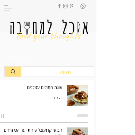
food your thoughts
מתכונים
עוגת חתולים עצלנים
25 ביוני
ריבועי קראמבל פירות יער הכי זריזים