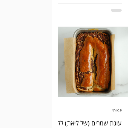
לשושנים.
9 במרץ
עוגת שמרים (של ליאת) ללא