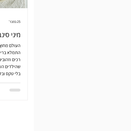
25 בפבר׳
מיני סינב
העולם מחוץ 
התמלא בריח 
רכים וזהובי
שהילדים העמ
בלי טקס ובל