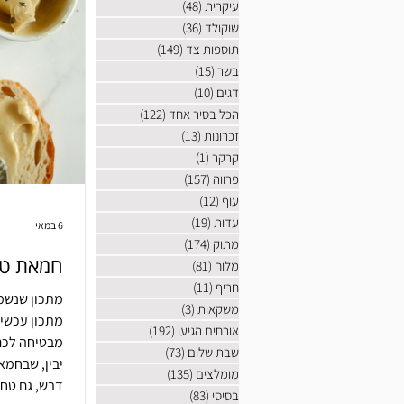
עיקרית
(48)
48 פוסטים
שוקולד
(36)
36 פוסטים
תוספות צד
(149)
149 פוסטים
בשר
(15)
15 פוסטים
דגים
(10)
10 פוסטים
הכל בסיר אחד
(122)
122 פוסטים
זכרונות
(13)
13 פוסטים
קרקר
(1)
פוסט 1
פרווה
(157)
157 פוסטים
עוף
(12)
12 פוסטים
עדות
(19)
19 פוסטים
6 במאי
מתוק
(174)
174 פוסטים
חמאת טח
מלוח
(81)
81 פוסטים
חריף
(11)
11 פוסטים
מתכון שנשמע
משקאות
(3)
3 פוסטים
מתכון עכשיו
אורחים הגיעו
(192)
192 פוסטים
מבטיחה לכם
שבת שלום
(73)
73 פוסטים
יבין, שבחמא
מומלצים
(135)
135 פוסטים
דבש, גם טחי
בסיסי
(83)
83 פוסטים