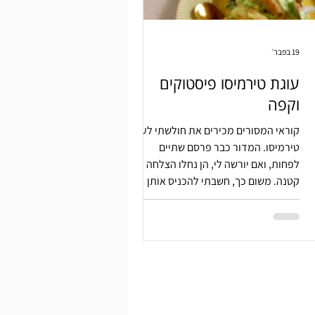
19 בפבר׳
עוגת טירמיסו פיסטוקים
וקפה
קוראי המסורים מכירים את חולשתי לעוגת
טירמיסו. המדור כבר פרסם שתיים
לפחות, ואם יורשה לי, הן נחלו הצלחה לא
קטנה. משום כך, חשבתי להכניס אותן
לקופסת פח קטנה (חדשה!) או לחילופין
למארזים קטנים של עוגות, ולפזר אותן
בפורים כמשלוח מנות. לא יודעת מה
איתכם אבל אני רוצה להיות חברה שלי.