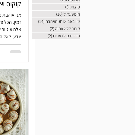
קוקוס ואג
פיצות
(3)
3 פוסטים
חופש גדול
(10)
10 פוסטים
אני אוהבת 
טו' באב או חג האהבה
(14)
14 פוסטים
זמין, הכל פ
קינוח ללא אפיה
(2)
2 פוסטים
אלה עוגיות?
סיורים קולינארים
(2)
2 פוסטים
יודע. לאלוה
שזה עובד וז