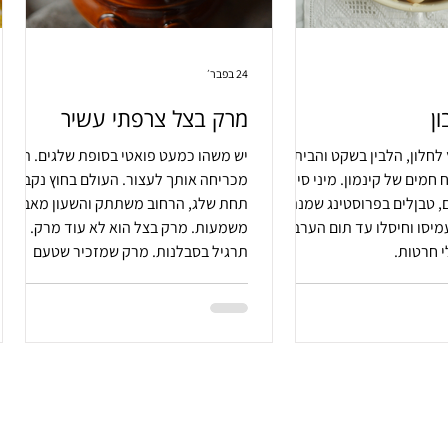
24 בפבר׳
ון
מרק בצל צרפתי עשיר
לחלון, הלבין בשקט והבית
יש משהו כמעט פואטי בסופת שלגים. היא
חמים של קינמון. מיני סינבון
מכריחה אותך לעצור. העולם בחוץ נקבר
ם, טבןלים בפרוסטינג שמנת
תחת שלג, הרחוב משתתק והשעון מאבד
יסו וחיסלו עד תום הערב.
משמעות. מרק בצל הוא לא עוד מרק. הוא
י חרטות.
תרגיל בסבלנות. מרק שמזכיר שטעם
עמוק לא נולד מרעש. הוא נולד מזמן.