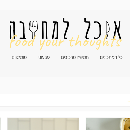
food your thoughts
כל המתכונים
חמישה מרכיבים
טבעוני
מומלצים