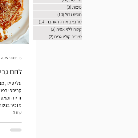
פיצות
(3)
3 פוסטים
חופש גדול
(10)
10 פוסטים
טו' באב או חג האהבה
(14)
14 פוסטים
קינוח ללא אפיה
(2)
2 פוסטים
סיורים קולינארים
(2)
2 פוסטים
13 בספט׳ 2025
לחם גבינה ב
עלי פילו, מב
קריספי בפני
זריזה ומאפה
מזכיר בניצה
שונה.