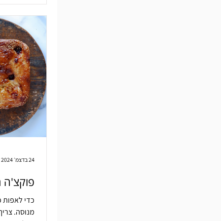
24 בדצמ׳ 2024
פוקצ'ה ר
כדי לאפות פ
מנוסה. צריך