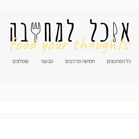
food your thoughts
כל המתכונים
חמישה מרכיבים
טבעוני
מומלצים