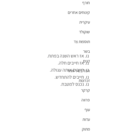
חורף
קינוחים אחרים
עיקרית
שוקולד
תוספות צד
בשר
נו. אז ראש השנה בפתח.
דגים
נו. אז חייבים חלה.
נו. חייבים אותה עגולה.
הכל בסיר אחד
נו. חייבים להתחדש.
זכרונות
נו. נכנס למטבח.
קרקר
פרווה
עוף
עדות
מתוק