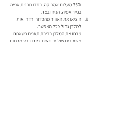
ו350 מעלות אמריקה. רפדו תבנית אפיה 
בנייר אפיה. הניחו בצד.
הוציאו את האוויר מהכדור ורדדו אותו 
למלבן גדול ככל האפשר. 
מרחו את המלבן בריבת תאנים כשאתם 
משאירים שוליים נקיים. פזרו רבע מכמות 
התאנים. גלגלו לרולדה. צבטו את שני 
הסופים של הגליל והניחו בצד.
חיזרו על התהליך עם שאר חלקי הבצק.
יש לנו 4 גלילים מלאים בטוב.
עכשיו תעקבו אחרי התרשים לקליעה של 
ארבעה רצועות. (בא לכם על קליעה 
אחרת? לכו על זה)
נורא פשוט. מסדרים את ארבעת הרצועות. 
לוקחים את הרצועה הכי ימנית מעבירים 
מעל
 לרצועה שמשמאלה. לוקחים את 
אותה רצועה ומעבירים 
מתחת
 לרצועה 
שמשמאלה. לוקחים את אותה רצועה 
ומעבירים 
מעל
 לרצועה שמשמאלה. עכשיו 