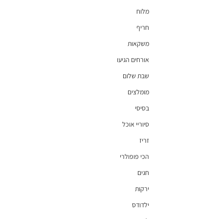
מלוח
חריף
משקאות
אורחים הגיעו
שבת שלום
מומלצים
בסיסי
סיוריי אוכל
זריז
הכי פופולרי
חגים
ירקות
ילדודס