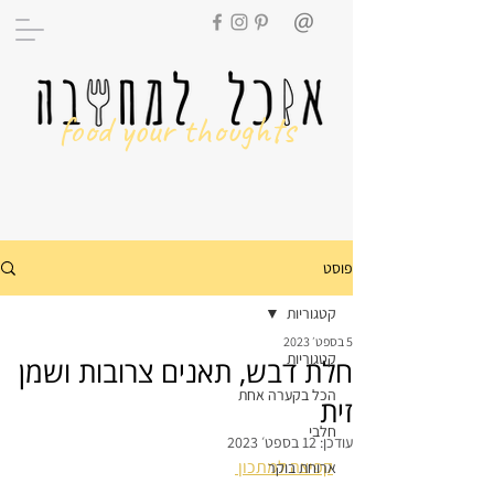
food your thoughts
פוסט
קטגוריות
5 בספט׳ 2023
קטגוריות
חלת דבש, תאנים צרובות ושמן
הכל בקערה אחת
זית
חלבי
עודכן:
12 בספט׳ 2023
קפיצה למתכון 
ארוחת בוקר