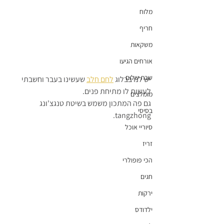
מלוח
חריף
משקאות
אורחים הגיעו
שבת שלום
יש לנו בבלוג 
לחם חלב
 שעשינו בעבר וחשבתי 
לעשות לו מתיחת פנים.
מומלצים
גם פה המתכון משמש בשיטת טנגצ'ונג  
בסיסי
tangzhong.
סיוריי אוכל
זריז
הכי פופולרי
חגים
ירקות
ילדודס