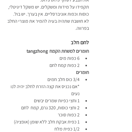
תקפידו על מידות ומשקלים. יש משקל דיגיטלי, 
כוסות וכפות אוניברסליים. אין בערך. יש בול.
לא חושבת שתהיה בעיה להמיר את מוצרי החלב 
בפרווה. 
לחם חלב
חומרים למשחת הקמח  tangzhong
6 כפות מים
2 כפות קמח לחם
חומרים 
3/4 כוס חלב חמים
*אם נכניס את קצה הזרת לחלב יהיה לנו 
נעים
1 וחצי כפיות שמרים יבשים
2 וחצי כוסות, 320 גרם, קמח  לחם
2 כפות סוכר
1 כפית אבקת חלב ללא שומן (אופציה)
1/2 כפית מלח