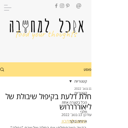
food your thoughts
פוסט
קטגוריות
11 בנוב׳ 2022
קטגוריות
חלת דלעת בקיפול שיבולת של
הכל בקערה אחת
ליאוררררוש
חלבי
עודכן:
13 בנוב׳ 2022
קפיצה למתכון 
ארוחת בוקר
בדיוק כשהתחלתי את החלה של שבת "נפלה" 