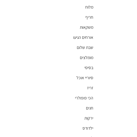
מלוח
חריף
משקאות
אורחים הגיעו
שבת שלום
מומלצים
בסיסי
סיוריי אוכל
זריז
הכי פופולרי
חגים
ירקות
ילדודס