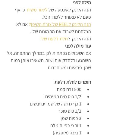
מילה לפני
הנה הלינק לאינסטה של 
ליאור משיח
  כי אף 
פעם לא מאוחר ללמוד הכל.
הנה הלינק לREEL של צורת הקיפו
ל
 אם לא 
הצלחתם לשרוד את התמונות שלי.
הנה הלינק  ל
חלת דלעת שלי
עוד מילה לפני
אם השיבולים נפתחות לכן במהלך ההתפחה. אל 
תשתגעו בלהדק אותן שוב. תשאירו אותן כמות 
שהן. פראיות ומשוחררות.
חומרים לחלת דלעת
500 גרם קמח
1/2 כוס מים חמימים
1 כף גדושה של שמרים יבשים
1/2 כוס סוכר
3 כפות שמן
1 וחצי כפיות מלח
1 ביצה (אופציה)