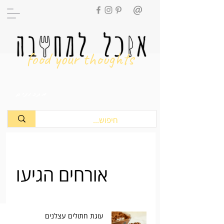
food your thoughts
מתכונים
אורחים הגיעו
עוגת חתולים עצלנים