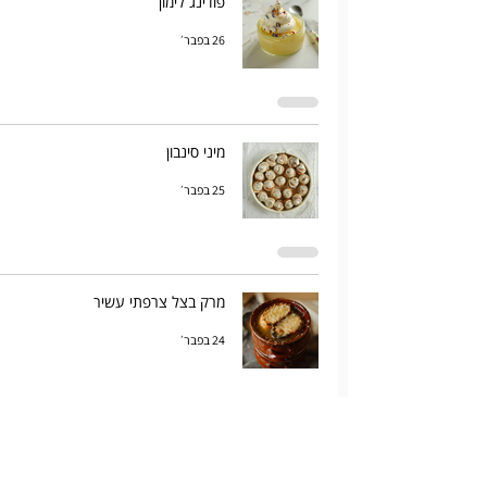
פודינג לימון
26 בפבר׳
מיני סינבון
25 בפבר׳
מרק בצל צרפתי עשיר
24 בפבר׳
מאפה פילו תאנים, גבינת ברי ודבש