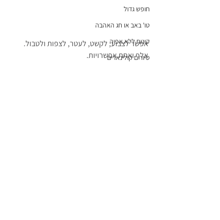
חופש גדול
טו' באב או חג האהבה
קינוח ללא אפיה
אפשר לצבוע, לקשט, לעטר, לצפות ולטבול.
אלף ואחת אפשרויות.
סיורים קולינארים