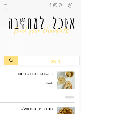
food your thoughts
מתכונים
חמאת טחינה דבש מלוחה
6 במאי
מוס תמרים, תפוז וסילאן