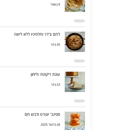
9 באפר׳
לחם צ'דר וחלפיניו ללא לישה
26 בינו׳
עוגת ריקוטה ולימון
13 בינו׳
ספינג' יוגורט ודבש חם
18 בדצמ׳ 2025