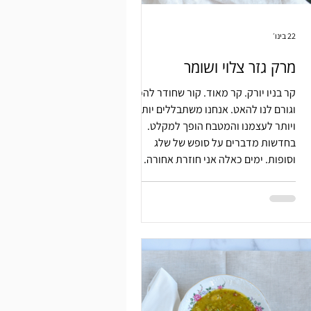
22 בינו׳
מרק גזר צלוי ושומר
קר בניו יורק. קר מאוד. קור שחודר להכל
וגורם לנו להאט. אנחנו משתבללים יותר
ויותר לעצמנו והמטבח הופך למקלט.
בחדשות מדברים על סופש של שלג
וסופות. ימים כאלה אני חוזרת אחורה.
מרקים ופשטות. מרק גזר צלוי ושומר.
מתיקות עמוקה, טעם אניס עדין וצלחת
מהבילה. מהתנור אל הסיר, אדים שעולים
ובית שמתמלא בריח וחום.