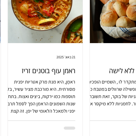
21 באוג׳ 2025
ללא לישה
ראמן עוף בוטנים זריז
מתקדר לו , השמיים הופכים
ראמֶן, היא מנת מרק אטריות יפנית
מפשילה שרוולים במטבח כי
מסורתית. היא מורכבת מציר עשיר, בליווי
יות של בוקר, זאת תשובה
תוספות כמו ירקות, ביצים ואצות. בתחילת
ר. לחמניות ללא מיקסר או
שנות השמונים הראמן הפך לסמל תרבותי
יפני ולמאכל הלאומי של יפן. זה קצת
מצחיק בהתחשב בעובדה שהאטריות
מקורן בסין.