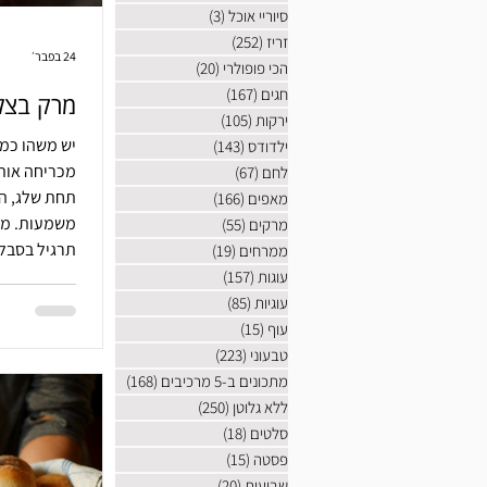
סיוריי אוכל
(3)
3 פוסטים
זריז
(252)
252 פוסטים
24 בפבר׳
הכי פופולרי
(20)
20 פוסטים
חגים
(167)
167 פוסטים
מרק בצל
ירקות
(105)
105 פוסטים
יש משהו כמע
ילדודס
(143)
143 פוסטים
מכריחה אותך
לחם
(67)
67 פוסטים
תחת שלג, ה
מאפים
(166)
166 פוסטים
משמעות. מרק
מרקים
(55)
55 פוסטים
תרגיל בסבל
ממרחים
(19)
19 פוסטים
עמוק לא נול
עוגות
(157)
157 פוסטים
עוגיות
(85)
85 פוסטים
עוף
(15)
15 פוסטים
טבעוני
(223)
223 פוסטים
מתכונים ב-5 מרכיבים
(168)
168 פוסטים
ללא גלוטן
(250)
250 פוסטים
סלטים
(18)
18 פוסטים
פסטה
(15)
15 פוסטים
שבועות
(20)
20 פוסטים