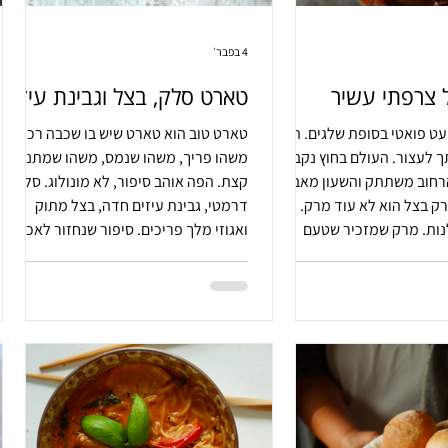
4 בפבר׳
 צרפתי עשיר
טארט סלק, בצל וגבינת עיזים
ט פואטי בסופת שלגים. היא
טארט טוב הוא טארט שיש בו שכבה רכה,
 לעצור. העולם בחוץ נקבר
משהו פריך, משהו שנמס, משהו שמתנגד
רחוב משתתק והשעון מאבד
קצת. הפה אוהב סיפור, לא מונולוג. סלק
 בצל הוא לא עוד מרק. הוא
דרמטי, גבינת עיזים חדה, בצל מתוק
נות. מרק שמזכיר שטעם
ואגוזי מלך פריכים. סיפור שנחזור לאכול
ד מרעש. הוא נולד מזמן.
אותו שוב.