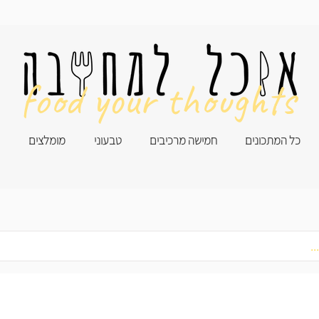
food your thoughts
כל המתכונים
חמישה מרכיבים
טבעוני
מומלצים