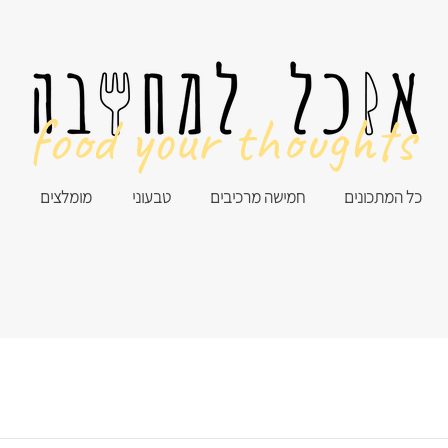
food your thoughts
כל המתכונים
חמישה מרכיבים
טבעוני
מומלצים