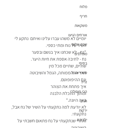
מלוח
חריף
משקאות
אורחים הגיעו
יומיים לא משהו עברו עלינו ואיתם  נתקע לי 
שבת שלום
השיר של נוח ומתי כספי.
"
נח - לא שכחנו איך בגשם ובסער
מומלצים
נח - לתיבה אספת את חיות היער.
בסיסי
שתיים, שתיים מכל מין
האריה והממותה, הגמל והשיבוטה
סיוריי אוכל
וגם ההיפופוטם.
זריז
איך פתחת את הצוהר
הכי פופולרי
ומתוך התכלת הלבנה
באה היונה."
חגים
לא יודעת למה נתקעתי על השיר של נח אבל, 
ירקות
נתקעתי.
ילדודס
ואחרי שנתקעתי על נח פתאום חשבתי על 
השיבוטה.