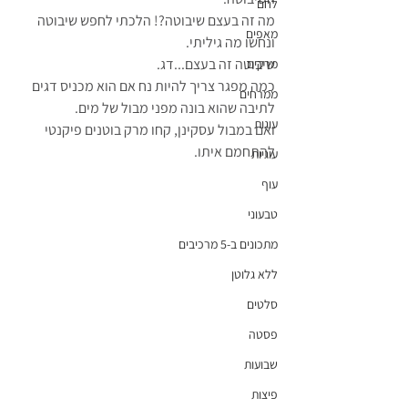
לחם
מה זה בעצם שיבוטה?! הלכתי לחפש שיבוטה 
מאפים
ונחשו מה גיליתי. 
שיבוטה זה בעצם...דג.
מרקים
כמה מפגר צריך להיות נח אם הוא מכניס דגים 
ממרחים
לתיבה שהוא בונה מפני מבול של מים.
עוגות
ואם במבול עסקינן, קחו מרק בוטנים פיקנטי 
להתחמם איתו.
עוגיות
עוף
טבעוני
מתכונים ב-5 מרכיבים
ללא גלוטן
סלטים
פסטה
שבועות
פיצות