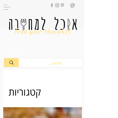
food your thoughts
מתכונים
קטגוריות