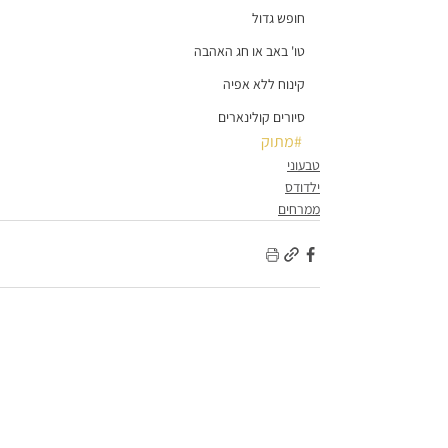
חופש גדול
טו' באב או חג האהבה
קינוח ללא אפיה
סיורים קולינארים
#מתוק
טבעוני
ילדודס
ממרחים
הצג הכול
פוסטים קשורים