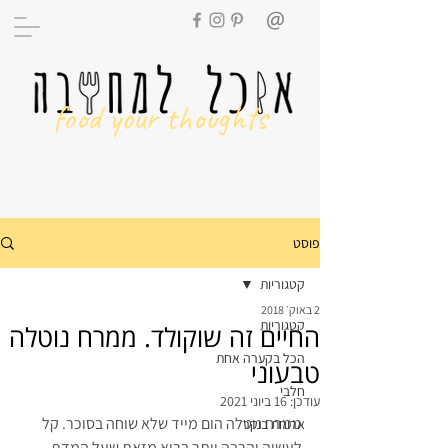
food your thoughts
פוסט
קטגוריות
2 באוק׳ 2018
קטגוריות
החיים זה שוקולד. ממרח נוטלה
הכל בקערה אחת
טבעוני
חלבי
עודכן:
16 ביוני 2021
ממרח נוטלה הום מייד שלא שוחה בסוכר. קל 
ארוחת בוקר
לעשיה והרבה יותר בריא מזאת שעל המדף 