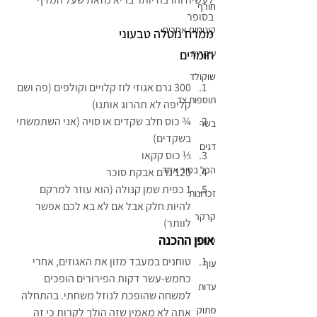
חורף
בסופר
קינוחים אחרים
ממרח נוטלה טבעוני
עיקרית
חומרים
שוקולד
300 גרם אגוזי לוז קלויים וקולפים (פה ושם 
תוספות צד
קליפה לא תהרוג אותנו)
¾ כוס חלב שקדים או סויה (אני השתמשתי 
בשר
בשקדים)
דגים
⅓ כוס קקאו
הכל בסיר אחד
120 גרם אבקת סוכר
1 כפית שמן קנולה (הוא עוזר למרקם 
זכרונות
להיות חלק אבל אם לא בא לכם אפשר 
קרקר
לוותר)
אופן ההכנה
פרווה
טוחנים במעבד מזון את האגוזים, אחרי 
עוף
כחמש-עשר דקות הפירורים הופכים 
עדות
למשחה שהופכת לנוזל משחתי. בהתחלה 
מתוק
אתה לא מאמין שזה הולך לקרות כי זה 