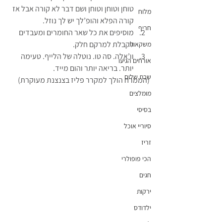
טוחן וטוחן וטוחן ושם דבר לא קורה אבל אז 
מלוח
קורה הפלא והופ’לך יש לך נוזל.
חריף
מוסיפים את כל שאר החומרים ומעבדים 
לקבלת למרקם חלק.
משקאות
וו’אלה. סה טו. נוטלה של הלייף. טעימה 
אורחים הגיעו
יותר. בריאה יותר והום מייד.
שבת שלום
(הממרח הולך למקרר פליז בצנצנת מעוקרת)
מומלצים
בסיסי
סיוריי אוכל
זריז
הכי פופולרי
חגים
ירקות
ילדודס