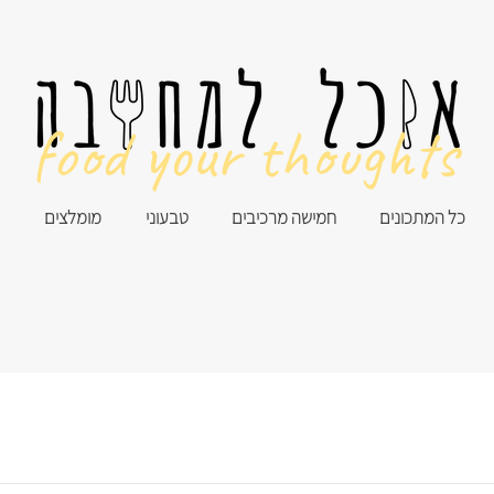
food your thoughts
כל המתכונים
חמישה מרכיבים
טבעוני
מומלצים