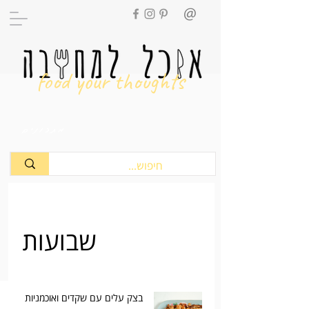
food your thoughts
מתכונים
שבועות
בצק עלים עם שקדים ואוכמניות