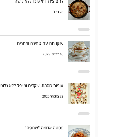
לחם צ'דר וחלפיניו ללא לישה
26 בינו׳
שוקו חם עם טחינה ותמרים
10 בדצמ׳ 2025
עוגיות כוסמת, שקדים ומייפל ללא גלוטן
29 בספט׳ 2025
פסטה אדומה "שרופה"