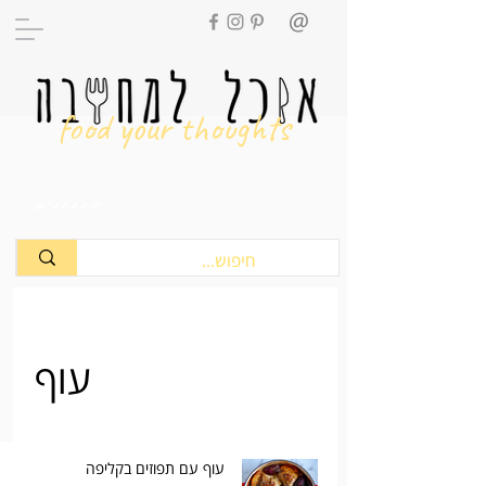
food your thoughts
מתכונים
עוף
עוף עם תפוזים בקליפה