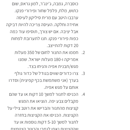
כוסברה, גמבה, ג'ינג'ר, למון גראס, שום 
כתוש, מלח, פלפל שחור ופירורי פנקו. 
ערבבו היטב עם מרית סיליקון לעיסה 
אחידה וחלקה. העיסה צריכה להיות דביקה 
אבל יציבה. אם יש צורך, תוסיפו עוד כמה 
כפות פירורי פנקו. תנו לתערובת לפחות 
20 דקות להתייצב.
חממו את התנור לחום של 350 מעלות 
אמריקה ו-180 מעלות ישראל. שמנו 
מגש/תבנית אפיה והניחו בצד.
צרו כדורים שווים בגודל של כדור גולף 
בערך (אני משתמשת בכף קפיצית) וסדרו 
אותם על מגש אפיה.
הכניסו לתנור למשך 10 דקות או עד שהם 
מקבלים צבע יפה. הוציאו את המגש 
קציצות מהתנור והברישו את רוטב צילי על 
הקציצות. הכניסו את הקציצות בחזרה 
לתנור למשך 5-10 דקות נוספות או עד 
שהקציצות נאפו לגמרי והרוטב הצטמצם. 