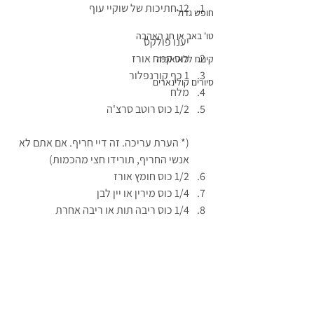
12 חתיכות של שוקיי עוף
חופש גדול
טו' באב או חג האהבה
יענו פולקס
כוס קמח אורז
קינוח ללא אפיה
1 כף קורנפלור
סיורים קולינארים
מלח
1/2 כוס רוטב סרצ'ה
(* הערת עריכה. זה דיי חריף. אם אתם לא 
אנשי החריף, תורידו חצי מהכמות)
1/2 כוס חומץ אורז
1/4 כוס מירין או יין לבן
1/4 כוס ריבה תות או ריבה אחרת