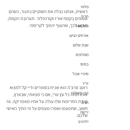
מלוח
ראשית, אנחנו נצלה את השוקיים בתנור, כשהם 
חריף
עטופים בקמח אורז וקורנפלור. תערובת הקמח, 
תדאג לכך, שהעוף יהפוך לקריספי.
משקאות
אורחים הגיעו
שבת שלום
מומלצים
בסיסי
סיוריי אוכל
זריז
רוטב סרצ'ה הוא שכיח בסופרים ודיי קל למצוא 
הכי פופולרי
אותו תחת כל עץ טרי, אם כי מצאתי, שבארץ, 
מידת החריפות שלו עולה על אחיו מאמריקה. אז 
חגים
חשוב, שתטעמו ושפרו טעמים על פי החיך האישי 
ירקות
שלכם.
ילדודס