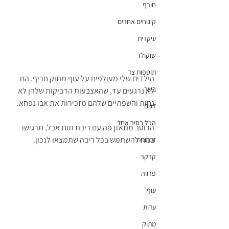
חורף
קינוחים אחרים
עיקרית
שוקולד
תוספות צד
הילדים שלי מעולפים על עוף מתוק חריף. הם 
בשר
לא נרגעים עד, שהאצבעות הדביקות שלהן לא 
נחות והשפתיים שלהם מזכירות את אבו נפחא.
דגים
הכל בסיר אחד
הרוטב מתאזן פה עם ריבת תות אבל, תרגישו 
בנוח להשתמש בכל ריבה שתמצאו לנכון.
זכרונות
קרקר
פרווה
עוף
עדות
מתוק