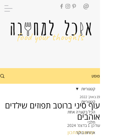
food your thoughts
פוסט
קטגוריות
19 באוק׳ 2022
קטגוריות
עוף סיני ברוטב תפוזים שילדים
הכל בקערה אחת
אוהבים
חלבי
עודכן:
1 בדצמ׳ 2024
קפיצה למתכון 
ארוחת בוקר