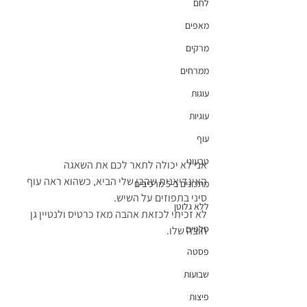
לחם
מאפים
מרקים
ממרחים
עוגות
עוגיות
עוף
טבעוני
אני לא יכולה לתאר לכם את השאגה 
האינדיאנית שהבן שלי הביא, כשהוא ראה עוף 
מתכונים ב-5 מרכיבים
סיני בתפוזים על השיש.
ללא גלוטן
לא זכיתי לכזאת אהבה מאז כרטיס ולנטיין גן 
סלטים
חובה שלו.
פסטה
שבועות
פיצות