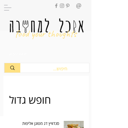
food your thoughts
מתכונים
חופש גדול
סנדוויץ דג מטוגן אליפות