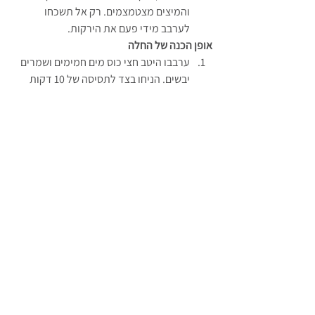
והמיצים מצטמצמים. רק אל תשכחו 
לערבב מידי פעם את הירקות.
אופן הכנה של החלה
ערבבו היטב חצי כוס מים חמימים ושמרים 
יבשים. הניחו בצד לתסיסה של 10 דקות 
בערך.
בקערת מיקסר שימו קמח, סוכר, מלח 
וערבבו היטב. הוסיפו שמן וערבבו היטב. 
הוסיפו ביצה וערבבו היטב.
הוסיפו מחית דלעת והתחילו ללוש.הוסיפו 
מים עם שמרים בהדרגה עד שאלה נספגים 
לחלוטין עד לקבלת בצק אחיד, גמיש 
ואלסטי.
כדררו את הבצק לכדור והעבירו אותו 
לקערה משומנת. צפו את הבצק בספרי 
שמן וכסו את הקערה בניילון נצמד.
הניחו לבצק לתפוח למשך שעה וחצי או עד 
שזה מכפיל את נפחו.