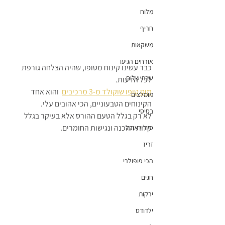
מלוח
חריף
משקאות
אורחים הגיעו
כבר עשינו קינוח מטופו, שהיה הצלחה גורפת 
שבת שלום
לכל הדעות.
מוס טופו שוקולד מ-3 מרכיבים
  והוא אחד 
מומלצים
הקינוחים הטבעוניים, הכי אהובים עלי.
בסיסי
לא רק בגלל הטעם ההורס אלא בעיקר בגלל 
קלות ההכנה ונגישות החומרים.
סיוריי אוכל
זריז
הכי פופולרי
חגים
ירקות
ילדודס