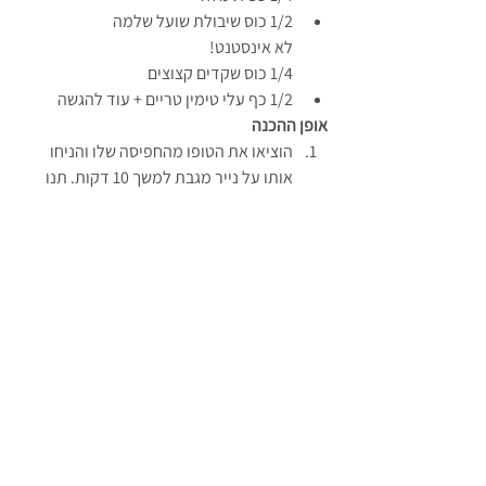
1/2 כוס שיבולת שועל שלמה
לא אינסטנט!
1/4 כוס שקדים קצוצים
1/2 כף עלי טימין טריים + עוד להגשה
אופן ההכנה
הוציאו את הטופו מהחפיסה שלו והניחו 
אותו על נייר מגבת למשך 10 דקות. תנו 
לנייר מגבת לספוח חלק מהנוזלים.
דבר ראשון נכין את הקרם.
במעבד מזון, שימו את כל החומרים וערבבו 
היטב עד קבלת קרם אחיד וחלק.
העבירו לכלי הגשה, עטפו בניילון נצמד (או 
במקרה שלי הגשתי בצנצנות קטנות) 
והכניסו למקרר למשך כמה שעות או 
למשך לילה.
סיימנו עם החלק של הקרם. הייתם 
מאמינים?
נעבור לקראמבל.