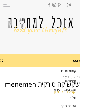
food your thoughts
פוסט
קטגוריות
12 בדצמ׳ 2024
קטגוריות
שקשוקה טורקית menemen
הכל בקערה אחת
קפיצה למתכון
חלבי
ארוחת בוקר