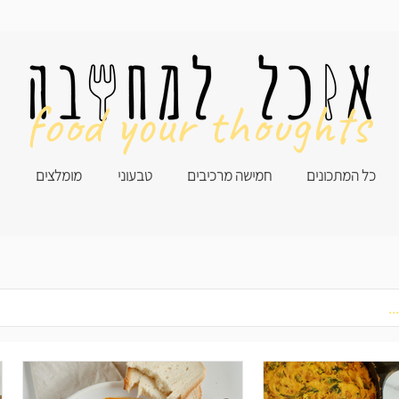
food your thoughts
כל המתכונים
חמישה מרכיבים
טבעוני
מומלצים