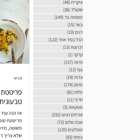
עיקרית
(48)
48 פוסטים
שוקולד
(36)
36 פוסטים
תוספות צד
(149)
149 פוסטים
בשר
(15)
15 פוסטים
דגים
(10)
10 פוסטים
הכל בסיר אחד
(122)
122 פוסטים
זכרונות
(13)
13 פוסטים
קרקר
(1)
פוסט 1
פרווה
(157)
157 פוסטים
עוף
(12)
12 פוסטים
עדות
(19)
19 פוסטים
8 ביוני
מתוק
(174)
174 פוסטים
פריטטת ט
מלוח
(81)
81 פוסטים
חריף
(11)
11 פוסטים
טבעונית
משקאות
(3)
3 פוסטים
אז הנה עוד 
אורחים הגיעו
(192)
192 פוסטים
שבת שלום
(73)
73 פוסטים
פשוטה, מזינ
מומלצים
(135)
135 פוסטים
שלא צריך ר
בסיסי
(83)
83 פוסטים