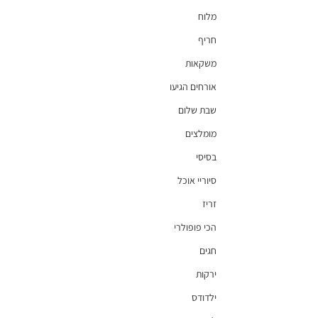
מלוח
חריף
משקאות
אורחים הגיעו
שבת שלום
מומלצים
בסיסי
סיוריי אוכל
זריז
הכי פופולרי
חגים
ירקות
ילדודס