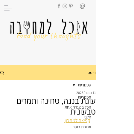
food your thoughts
פוסט
קטגוריות
11 בפבר׳ 2025
קטגוריות
עוגת בננה, טחינה ותמרים
הכל בקערה אחת
טבעונית
חלבי
קפיצה למתכון 
ארוחת בוקר