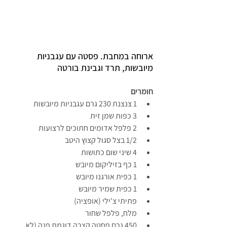
ארוחה במחבת. פסטה עם עגבניות 
מיובשות, תרד וגבינת בורטה
חומרים
1 צנצנת 230 גרם עגבניות מיובשות
3 כפות שמן זית
2 פלפל אדומים חתוכים לרצועות
1/2 בצל סגול קצוץ היטב
4 שיני שום כתושות
1 כף בזיליקום מיובש
1 כפית אורגנו מיובש
1 כפית שמיר מיובש
פתיתי צ'ילי (אופציה)
מלח, פלפל שחור
450 גרם פסטה קצרה דוגמת פנה (לא 