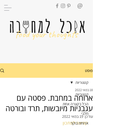
food your thoughts
פוסט
קטגוריות
18 במאי 2022
קטגוריות
ארוחה במחבת. פסטה עם
הכל בקערה אחת
עגבניות מיובשות, תרד ובורטה
חלבי
עודכן:
19 במאי 2022
קפיצה למתכון
ארוחת בוקר