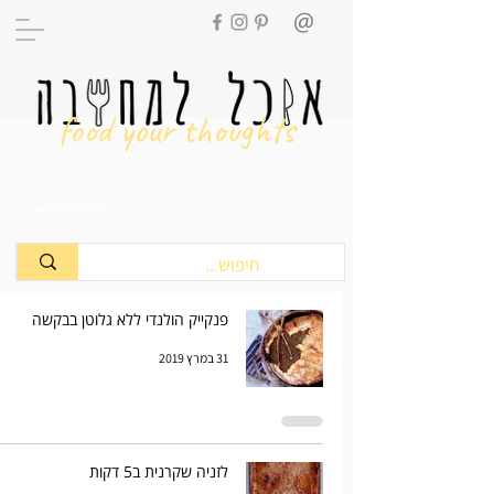
food your thoughts
מתכונים
פנקייק הולנדי ללא גלוטן בבקשה
31 במרץ 2019
לזניה שקרנית ב5 דקות