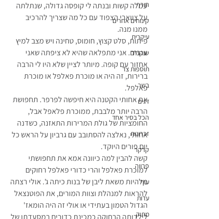
חורף
עמלה קשות ובנתה לי קופסה גדולה, שנתלתה 
על צווארי הצפוד עם כל מה שצריך להרכיב 
קינוחים אחרים
ממנו מנה. 
עיקרית
פיתות, סלט קצוץ, חומוס, טחינה ויש מצב למיץ 
ענבים. אני מתפלאה שהיא לא ציפתה שאני 
שוקולד
אחזור עם קופה. מיותר לציין שלא היו לי הרבה 
תוספות צד
ברירות, זה היה או מוכרת פאלפל או מוכרת 
בשר
פאלפל. 
את אחותי הקטנה היא חיפשה לפרפר. תחפושת 
דגים
הרבה יותר מלבבת, ממוכרת פלאפל אבל, 
הכל בסיר אחד
החומציות של גולת המרירות התאזנה, כשדנה 
זכרונות
אחותי, נאלצה להסתובב עם גרביון על הראש כל 
יום פורים היוקד. 
קרקר
קשה להבין למה כיוונה אמא את תחפושתי 
פרווה
למוכרת פאלפל והרי כדורי פאלפל רחוקים 
מלהיות משאת ליבן של בנות כיתה ג'. אולי רצתה 
עוף
להראות למנהלת וצוות המורים, את הפוטנצאל 
עדות
הגדול הטמון בעתידי או אולי זה היה הומאז' 
מתוק
לילדותה הרחוקה כמכינת כדורים במסעדתו של 