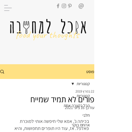
food your thoughts
פוסט
קטגוריות
22 במרץ 2019
קטגוריות
פורים לא תמיד שמייח
הכל בקערה אחת
עודכן:
16 ביוני 2021
חלבי
בכיתה ג', אמא שלי חיפשה אותי למוכרת 
ארוחת בוקר
פאלפל. אז, עוד היו תופרים תחפושות, והיא 