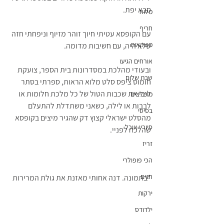
סבא יפת. 
מלוח
חריף
עם הקופסא עטיתי חיוך זוהר מזיוף וניפחתי חזה 
משקאות
שלא היה, עם חשיבות מדומה. 
אורחים הגיעו
ובעודי מהלכת במסדרונות בית הספר, צועקת 
שבת שלום
חומוס ציפס סלט מלוא הראות, ספרתי בסתר 
ליבי את שכבות הטול של כל מלכת חלומות או 
מומלצים
לבבות או לילה, כשאני משתדלת להתעלם 
בסיסי
מהסלט ישראלי קצוץ דק שהגיר מיצים בקופסא 
סיוריי אוכל
שהלכה לפניי.
זריז
הכי פופולרי
חגים
*בתמונה. דנה אחותי מאזנת את גולת המרירות
ירקות
ילדודס