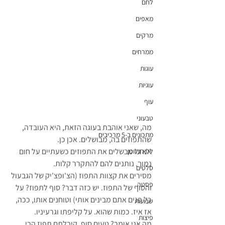
לחם
מאפים
מרקים
ממרחים
עוגות
עוגיות
עוף
טבעוני
מה, שאני אוהבת בעוגה הזאת, היא העובדה, 
מתכונים ב-5 מרכיבים
שהתפוזים בה, מבושלים. אכן כן. 
אנחנו מבשלים את התפוזים כשעתיים על חום 
ללא גלוטן
נמוך. נותנים להם להתקרר קלות. 
סלטים
מסירים את קצוות התפוז (הצ'ופצ'יק של הגבעול 
פסטה
והסוף של התפוז. יש כזה דבר? סוף לתפוז? על 
כל פנים אתם מבינים אותי) וטוחנים אותו, ככה, 
שבועות
אז איז. כמות שהוא. על קליפתו וגרעיניו. 
פיצות
מה אני אומר? טעים סוף. קיבלתם תפוז הכי 