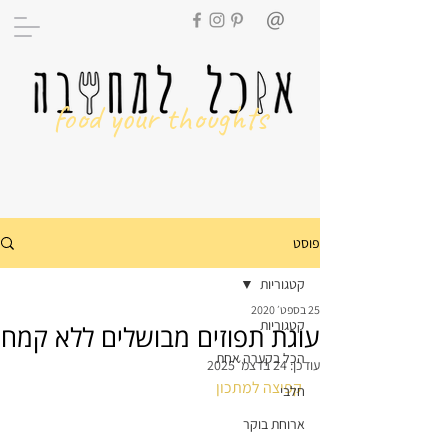
food your thoughts
פוסט
קטגוריות
25 בספט׳ 2020
קטגוריות
עוגת תפוזים מבושלים ללא קמח
הכל בקערה אחת
עודכן:
24 בדצמ׳ 2025
קפיצה למתכון
חלבי
ארוחת בוקר