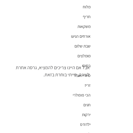
מלוח
חריף
משקאות
אורחים הגיעו
שבת שלום
מומלצים
בסיסי
אבל אם היינו צריכים להמציא, גרסה אחרת 
לעוגה, הייתי בוחרת בזאת.
סיוריי אוכל
זריז
הכי פופולרי
חגים
ירקות
ילדודס