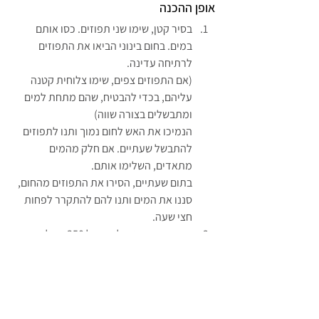
אופן ההכנה
בסיר קטן, שימו שני תפוזים. כסו אותם 
במים. בחום בינוני הביאו את התפוזים 
לרתיחה עדינה.
(אם התפוזים צפים, שימו צלוחית קטנה 
עליהם, בכדי להבטיח, שהם מתחת למים 
ומתבשלים בצורה שווה)
הנמיכו את האש לחום נמוך ותנו לתפוזים 
להתבשל שעתיים. אם חלק מהמים 
מתאדים, השלימו אותם.
בתום שעתיים, הסירו את התפוזים מהחום, 
סננו את המים ותנו להם להתקרר לפחות 
חצי שעה.
חממו את התנור לחום של 350 מעלות 
אמריקה ו180 מעלות ישראל.
שמנו היטב תבנית עגולה קפיצית או 
נשלפת. הניחו בצד.
בעזרת סכין, הסירו את הצ'ופציק של 