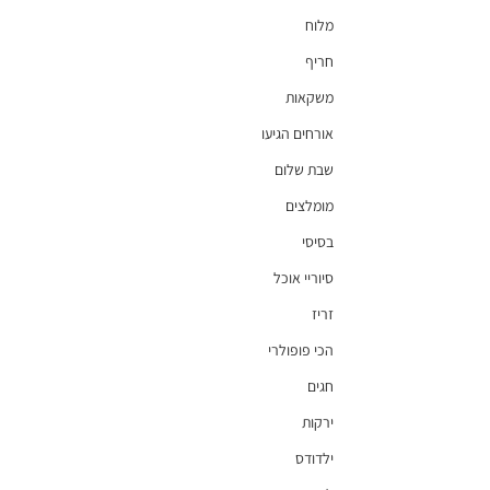
מלוח
חריף
משקאות
אורחים הגיעו
שבת שלום
מומלצים
בסיסי
סיוריי אוכל
זריז
הכי פופולרי
חגים
ירקות
ילדודס