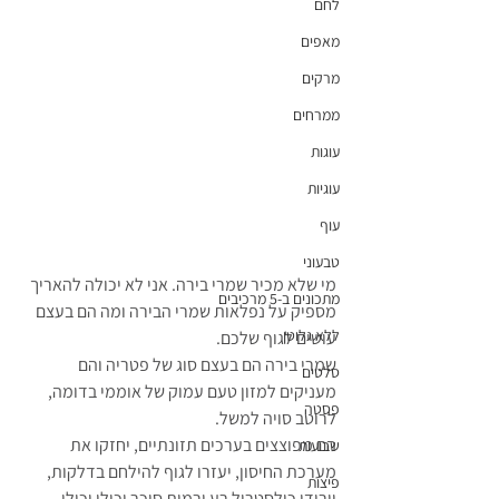
לחם
מאפים
מרקים
ממרחים
עוגות
עוגיות
עוף
טבעוני
מי שלא מכיר שמרי בירה. אני לא יכולה להאריך 
מתכונים ב-5 מרכיבים
מספיק על נפלאות שמרי הבירה ומה הם בעצם 
ללא גלוטן
עושים לגוף שלכם.
שמרי בירה הם בעצם סוג של פטריה והם 
סלטים
מעניקים למזון טעם עמוק של אוממי בדומה, 
פסטה
לרוטב סויה למשל.
הם מפוצצים בערכים תזונתיים, יחזקו את 
שבועות
מערכת החיסון, יעזרו לגוף להילחם בדלקות, 
פיצות
יורידו כולסטרול רע ורמות סוכר וכולי וכולי 