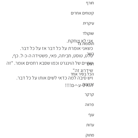
חורף
קינוחים אחרים
עיקרית
שוקולד
אני לא צוחקת.
תוספות צד
כשאני אומרת על כל דבר אז על כל דבר.
בשר
סלט, טוסט, חביתה, פאי, פשטידה ה-כ-ל. כף, 
שתיים של הוינגרט וכמו שסבא רחמים אומר. "זה 
דגים
שידרוג זה"
הכל בסיר אחד
ויש סיבה למה כדאי לשים אותו על כל דבר.
זכרונות
הוא ט-ע-י-ם!!!!
קרקר
פרווה
עוף
עדות
מתוק