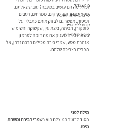
חופש גדול
וכולי. מה הם עושים במטבח? טוב ששאלתם.
מסמיכים איתם, מרקים, ממרחים, רטבים 
טו' באב או חג האהבה
ועיסות. אפשר גם לבזוק אותם כתבלין על 
קינוח ללא אפיה
פופקורן, חביתה, ביצת עין, שקשוקה והשימוש 
סיורים קולינארים
בשמרי בירה מעניק ארומה דומה לפרמזן.
אזהרת מסע, שמרי בירה מכילים הרבה זרחן, אל 
תפריזו בצריכה שלהם.
מילה לפני
הסוד לרוטב המוצלח הוא ב
שמרי הבירה ומשחת 
מיסו
.