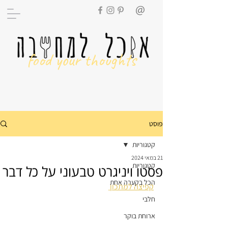
food your thoughts
פוסט
קטגוריות
21 במאי 2024
קטגוריות
פסטו ויניגרט טבעוני על כל דבר
הכל בקערה אחת
קפיצה למתכון 
חלבי
ארוחת בוקר