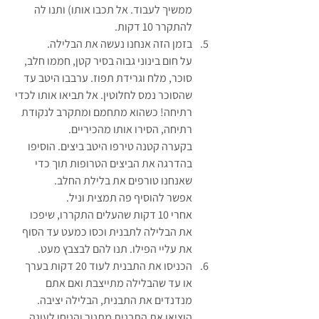
ממשיך לעבוד. אל תכבו אותו) ותנו לה 
להתקרר 10 דקות.
בזמן הזה אנחנו נעשה את הבלילה. 
על חום בינוני גבוה בסיר קטן, חממו חלב, 
סוכר, מלח וגרידת תפוז. ערבבו היטב עד 
שהסוכר נמס לחלוטין. אל תביאו אותו לכדי 
רתיחה! כשהוא מתחמם ומתקרב לנקודת 
רתיחה, הסירו אותו מהכיריים.
בקערה קטנה טירפו היטב ביצים. הוסיפו 
בהדרגה את הביצים הטרופות תוך כדי 
שאנחנו טורפים את בלילת החלב.
אפשר להוסיף פה תמצית וניל.
אחרי 10 דקות שהעלים התקררו, שיפכו 
את הבלילה לתבנית וכסו כמעט עד הסוף 
את עליי הפילו. תנו להם לבצבץ מעט.
הכניסו את התבנית לעוד 20 דקות בערך 
או עד שהבלילה מתייצבת ואם אתם 
מנדנדים את התבנית, הבלילה יציבה.
הוציאו את התבנית מתנור והניחו לעוגה 