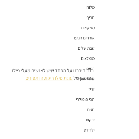
מלוח
חריף
משקאות
אורחים הגיעו
שבת שלום
מומלצים
בסיסי
כבר דיברנו על הפחד שיש לאנשים מעלי פילו 
במתכון של 
עוגת פילו ריקוטה ותפוזים
סיוריי אוכל
זריז
הכי פופולרי
חגים
ירקות
ילדודס