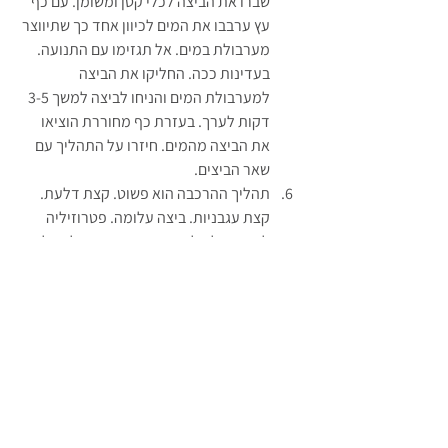
שברו את הביצה לכלי קטן ומשומן. עם כף 
עץ ערבבו את המים לכיוון אחד כך שתיווצר 
מערבולת במים. אל תגזימו עם התנועה. 
בעדינות ככה. החליקו את הביצה 
למערבולת המים והניחו לביצה למשך 3-5 
דקות לערך. בעזרת כף מחוררת הוציאו 
את הביצה מהמים. חיזרו על התהליך עם 
שאר הביצים.
תהליך ההרכבה הוא פשוט. קצת דלעת. 
קצת עגבניות. ביצה עלומה. פטרוזיליה 
לקישוט ולא לשכוח את המיצים של הצליה. 
הג'וס הכי טעים אבר. קצת שמן זית לזילוף 
ושיהיה יום חופש מהמם לנו.