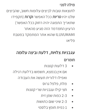
מילה לפני
לתוצאות טובות לביצים עלומות חשוב, שהביצים 
שלנו יהיו 
טריות
 ככל האפשר 
וקרות
 (תקפידו 
שתאריך התפוגה יהיה רחוק ככל האפשר)
הרעיון החמדמד הזה מגיע מהאתר 
ILUVUMAMI שהוא אתר המתמקד במטבח 
פליאו
עגבניות צלויות, דלעת וביצה עלומה
חומרים
3 דלעות קטנות
אם אין בנמצא, תשמשו בדלעת רגילה 
ואפילו דלורית תעשה את העבודה
מלח, פלפל גרוס
חצי קילו עגבניות שרי קטנות
2-3 כפות שמן זית
2-3 שיני שום כתושות
1 כפית חומץ בלסמי