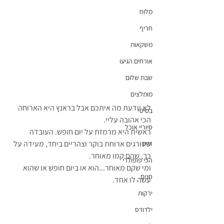
מלוח
חריף
משקאות
אורחים הגיעו
שבת שלום
מומלצים
לא יודעת מה איתכם אבל בראנץ היא הארוחה 
בסיסי
הכי אהובה עליי.
סיוריי אוכל
ראשית היא מרמזת על יום חופש. העובדה 
שסורגים ארוחת בוקר וצהריים ביחד, מעידה על 
זריז
כך, שהם קמו מאוחר.
הכי פופולרי
ומי שקם מאוחר...הוא או ביום חופש או שהוא 
חגים
עשה לו אחד.
ירקות
ילדודס