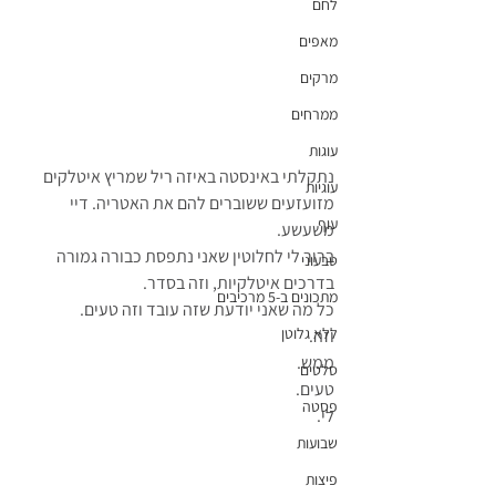
לחם
מאפים
מרקים
ממרחים
עוגות
נתקלתי באינסטה באיזה ריל שמריץ איטלקים 
עוגיות
מזועזעים ששוברים להם את האטריה. דיי 
עוף
משעשע.
ברור לי לחלוטין שאני נתפסת כבורה גמורה 
טבעוני
בדרכים איטלקיות, וזה בסדר.
מתכונים ב-5 מרכיבים
כל מה שאני יודעת שזה עובד וזה טעים.
ללא גלוטן
וזה.
ממש.
סלטים
טעים.
פסטה
לי.
שבועות
פיצות