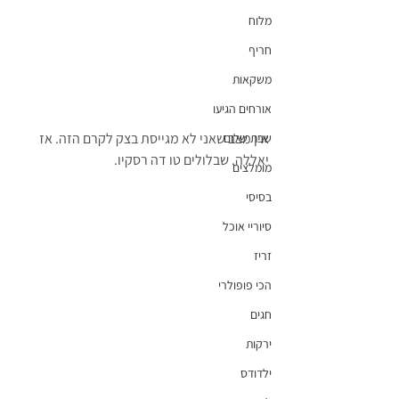
מלוח
חריף
משקאות
אורחים הגיעו
אין מצב שאני לא מגייסת בצק לקרם הזה. אז 
שבת שלום
יאללה. שבלולים טו דה רסקיו.
מומלצים
בסיסי
סיוריי אוכל
זריז
הכי פופולרי
חגים
ירקות
ילדודס