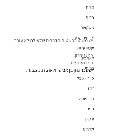
מלוח
חריף
משקאות
אורחים הגיעו
יש משהו בפשטות הדברים שלעולם לא עובר.
כמו עוגה.
שבת שלום
כמו זיכרון.
מומלצים
כמו געגועים.
בסיסי
יששכר נתן בן אבישי ולאה. ת.נ.צ.ב.ה.
סיוריי אוכל
זריז
הכי פופולרי
חגים
ירקות
ילדודס