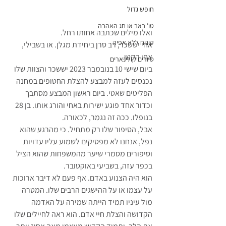
חופש גדול
טו' באב או חג האהבה
ואלו מילים שכתבה אחותו רחל.
קינוח ללא אפיה
אחי יששכר, רב סרן ביחידת מגלן. או בשבילי, 
אחי הקטן. 
סיורים קולינארים
ביום שישי 10 בנובמבר 2023 יששכר והצוות שלו 
נכנסים לעזה למבצע להצלת החטופים במחנה 
הפליטים שאטי. ביום ראשון המבצע מסתבך 
וכדור אחד פוגע ישירות באחי והורג אותו. בן 28 
בנופלו. ככה זה נגמר, לכאורה. 
אבל, הסיפור שלו רק מתחיל. כי מהרגע שהוא 
נפל, אנחנו לא מפסיקים לשמוע עליו עדויות 
וסיפורים מסמרי שיער מהמשפחות שהוא הציל 
בכפר עזה, בשביעי באוקטובר. 
הוא היה הצנוע באדם. אף פעם לא דיבר ארוכות 
על עצמו או על ההישגים הרבים שלו. המטרה 
מול עיניו תמיד הייתה שמירה על האדמה 
הקדושה והצלת חיי אדם. הוא ראה לחיילים שלו 